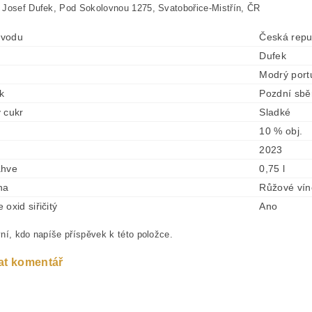
Josef Dufek, Pod Sokolovnou 1275, Svatobořice-Mistřín, ČR
vodu
Česká repu
Dufek
Modrý port
ek
Pozdní sbě
 cukr
Sladké
10 % obj.
2023
ahve
0,75 l
na
Růžové vín
oxid siřičitý
Ano
ní, kdo napíše příspěvek k této položce.
at komentář