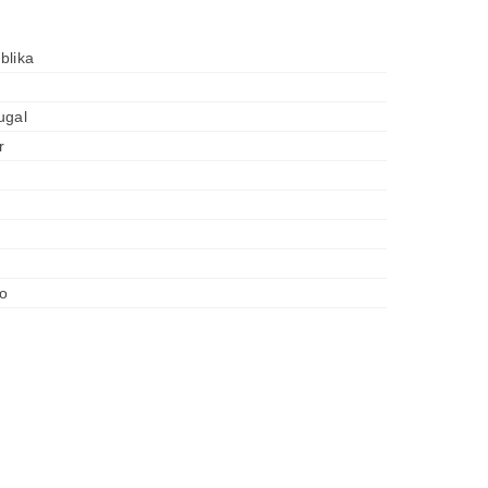
blika
ugal
r
o