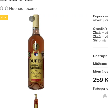
Neohodnoceno
Popis vin
vína
osvěžujíc
Ocenění:
Zlatá med
Zlatá med
Stříbrná 
Dostupn
Můžeme 
Měrná c
259 
Kategori