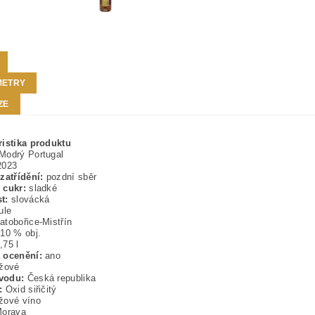
METRY
ZE
ristika produktu
Modrý Portugal
023
zatřídění:
pozdní sběr
 cukr:
sladké
t:
slovácká
ule
tobořice-Mistřín
10 % obj.
,75 l
 ocenění:
ano
žové
vodu:
Česká republika
:
Oxid siřičitý
ové víno
orava