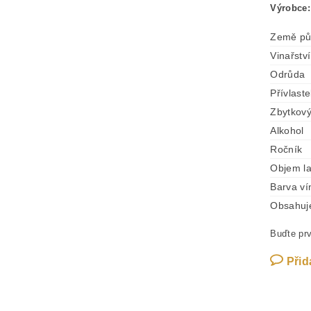
Výrobce:
Země pů
Vinařství
Odrůda
Přívlast
Zbytkový
Alkohol
Ročník
Objem l
Barva ví
Obsahuje 
Buďte prv
Přid