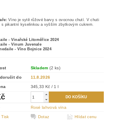
aře:
Víno je sytě růžové barvy s ovocnou chutí. V chuti
í s pikantní kyselinkou a vyšším zbytkovým cukrem.
aile - Vinařské Litoměřice 2024
aile - Vinum Juvenale
medaile - Víno Bojnice 2024
ost
Skladem
(2 ks)
doručit do
11.8.2026
ena
345,33 Kč / 1 l
Kč
e
Rosé lahvová vína
Tisk
Dotaz
Hlídat cenu