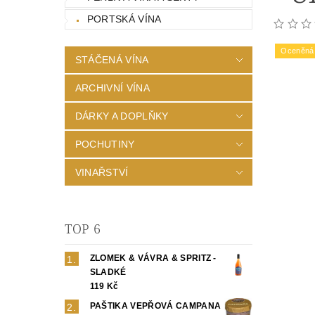
PORTSKÁ VÍNA
Oceněná 
STÁČENÁ VÍNA
ARCHIVNÍ VÍNA
DÁRKY A DOPLŇKY
POCHUTINY
VINAŘSTVÍ
TOP 6
ZLOMEK & VÁVRA & SPRITZ -
SLADKÉ
119 Kč
PAŠTIKA VEPŘOVÁ CAMPANA