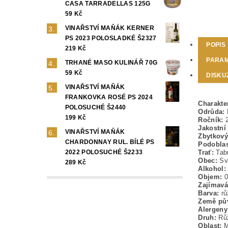
CASA TARRADELLAS 125G
59 Kč
VINAŘSTVÍ MAŇÁK KERNER
PS 2023 POLOSLADKÉ Š2327
POPIS
219 Kč
PARA
TRHANÉ MASO KULINÁŘ 70G
59 Kč
DISKU
VINAŘSTVÍ MAŇÁK
FRANKOVKA ROSÉ PS 2024
Charakte
POLOSUCHÉ Š2440
Odrůda:
199 Kč
Ročník:
2
Jakostní 
VINAŘSTVÍ MAŇÁK
Zbytkový
CHARDONNAY RUL. BÍLÉ PS
Podoblas
2022 POLOSUCHÉ Š2233
Trať:
Tab
Obec:
Sva
289 Kč
Alkohol:
Objem:
0
Zajímavá
Barva:
rů
Země pů
Alergeny
Druh:
Růž
Oblast:
M