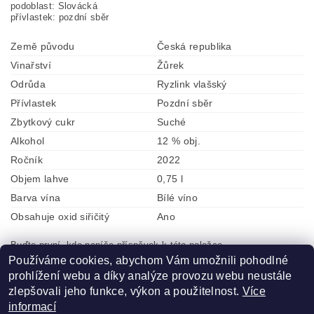
podoblast:
Slovácká
přívlastek:
pozdní sběr
Země původu
Česká republika
Vinařství
Žůrek
Odrůda
Ryzlink vlašský
Přívlastek
Pozdní sběr
Zbytkový cukr
Suché
Alkohol
12 % obj.
Ročník
2022
Objem lahve
0,75 l
Barva vína
Bílé víno
Obsahuje oxid siřičitý
Ano
Buďte první, kdo napíše příspěvek k této položce.
Používáme cookies, abychom Vám umožnili pohodlné
Přidat komentář
prohlížení webu a díky analýze provozu webu neustále
zlepšovali jeho funkce, výkon a použitelnost.
Více
informací