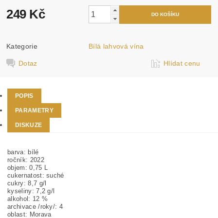
249 Kč
Kategorie
Bílá lahvová vína
Dotaz
Hlídat cenu
POPIS
PARAMETRY
DISKUZE
barva:
bílé
ročník:
2022
objem:
0,75 L
cukernatost:
suché
cukry:
8,7 g/l
kyseliny:
7,2 g/l
alkohol:
12 %
archivace /roky/:
4
oblast:
Morava