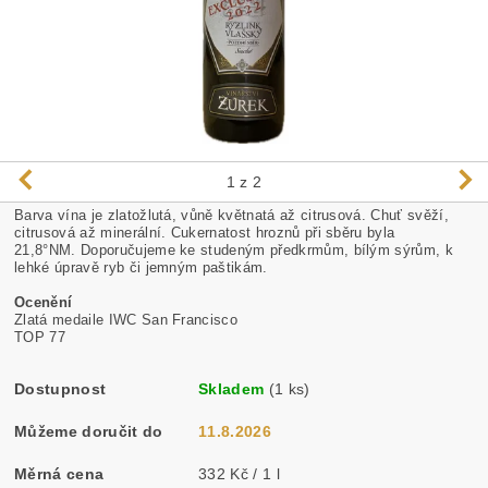
1
z 2
Barva vína je zlatožlutá, vůně květnatá až citrusová. Chuť svěží,
citrusová až minerální. Cukernatost hroznů při sběru byla
21,8°NM. Doporučujeme ke studeným předkrmům, bílým sýrům, k
lehké úpravě ryb či jemným paštikám.
Ocenění
Zlatá medaile IWC San Francisco
TOP 77
Dostupnost
Skladem
(1 ks)
Můžeme doručit do
11.8.2026
Měrná cena
332 Kč / 1 l