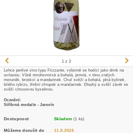
1
z 2
Lehce perlivé víno typu Frizzante, výborně se hodící jako drink na
uvítanou.
Vůně mnohovrstvá a bohatá, jemná, v tónu zralých
meruněk, broskví a mandarinek. Chuť svěží a bohatá, plná bylinek,
bílého rybízu, třešní chrupek a mandarinek. Dlouhý a svěží závěr se
svěží citrusovou kyselinou.
Ocenění:
Stříbrná medaile - Jarovín
Dostupnost
Skladem
(1 ks)
Můžeme doručit do
11.8.2026