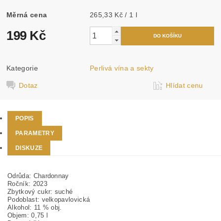
Měrná cena
265,33 Kč / 1 l
199 Kč
Kategorie
Perlivá vína a sekty
Dotaz
Hlídat cenu
POPIS
PARAMETRY
DISKUZE
Odrůda:
Chardonnay
Ročník:
2023
Zbytkový cukr:
suché
Podoblast:
velkopavlovická
Alkohol:
11 % obj.
Objem:
0,75 l