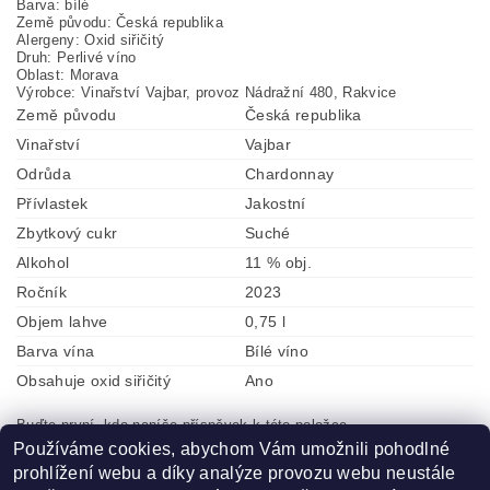
Barva:
bílé
Země původu:
Česká republika
Alergeny:
Oxid siřičitý
Druh:
Perlivé víno
Oblast:
Morava
Výrobce:
Vinařství Vajbar, provoz Nádražní 480, Rakvice
Země původu
Česká republika
Vinařství
Vajbar
Odrůda
Chardonnay
Přívlastek
Jakostní
Zbytkový cukr
Suché
Alkohol
11 % obj.
Ročník
2023
Objem lahve
0,75 l
Barva vína
Bílé víno
Obsahuje oxid siřičitý
Ano
Buďte první, kdo napíše příspěvek k této položce.
Používáme cookies, abychom Vám umožnili pohodlné
Přidat komentář
prohlížení webu a díky analýze provozu webu neustále