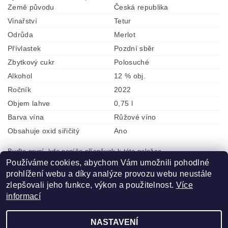
Země původu
Česká republika
Vinařství
Tetur
Odrůda
Merlot
Přívlastek
Pozdní sběr
Zbytkový cukr
Polosuché
Alkohol
12 % obj.
Ročník
2022
Objem lahve
0,75 l
Barva vína
Růžové víno
Obsahuje oxid siřičitý
Ano
Buďte první, kdo napíše příspěvek k této položce.
Používáme cookies, abychom Vám umožnili pohodlné
Přidat komentář
prohlížení webu a díky analýze provozu webu neustále
zlepšovali jeho funkce, výkon a použitelnost.
Více
informací
NASTAVENÍ