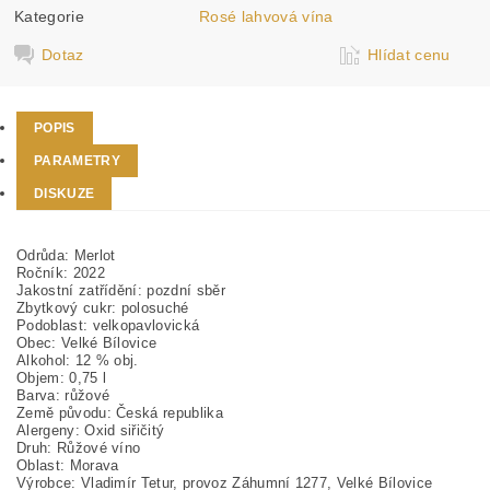
Kategorie
Rosé lahvová vína
Dotaz
Hlídat cenu
POPIS
PARAMETRY
DISKUZE
Odrůda:
Merlot
Ročník:
2022
Jakostní zatřídění:
pozdní sběr
Zbytkový cukr:
polosuché
Podoblast:
velkopavlovická
Obec:
Velké Bílovice
Alkohol:
12 % obj.
Objem:
0,75 l
Barva:
růžové
Země původu:
Česká republika
Alergeny:
Oxid siřičitý
Druh:
Růžové víno
Oblast:
Morava
Výrobce:
Vladimír Tetur, provoz Záhumní 1277, Velké Bílovice