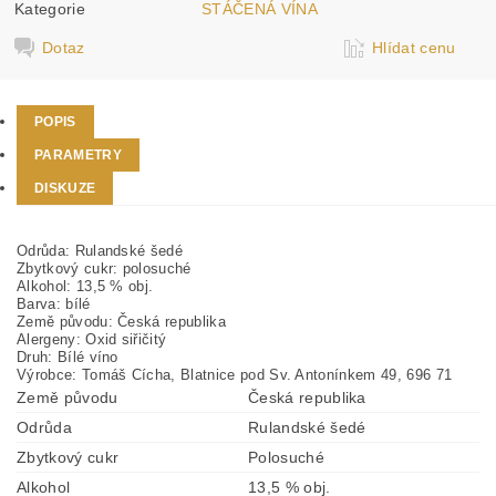
Kategorie
STÁČENÁ VÍNA
Dotaz
Hlídat cenu
POPIS
PARAMETRY
DISKUZE
Odrůda: Rulandské šedé
Zbytkový cukr: polosuché
Alkohol: 13,5 % obj.
Barva: bílé
Země původu: Česká republika
Alergeny: Oxid siřičitý
Druh: Bílé víno
Výrobce: Tomáš Cícha, Blatnice pod Sv. Antonínkem 49, 696 71
Země původu
Česká republika
Odrůda
Rulandské šedé
Zbytkový cukr
Polosuché
Alkohol
13,5 % obj.