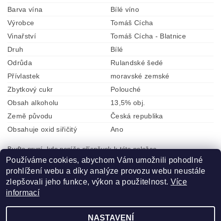
Barva vína
Bílé víno
Výrobce
Tomáš Cícha
Vinařství
Tomáš Cícha - Blatnice
Druh
Bílé
Odrůda
Rulandské šedé
Přívlastek
moravské zemské
Zbytkový cukr
Polouché
Obsah alkoholu
13,5% obj.
Země původu
Česká republika
Obsahuje oxid siřičitý
Ano
Buďte první, kdo napíše příspěvek k této položce.
Používáme cookies, abychom Vám umožnili pohodlné
Přidat komentář
prohlížení webu a díky analýze provozu webu neustále
zlepšovali jeho funkce, výkon a použitelnost.
Více
informací
NASTAVENÍ