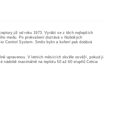
ceptury již od roku 1973. Vyrábí se z těch nejlepších
ího medu. Po prokvašení dozrává v hlubokých
Bio Control System. Směs bylin a koření pak dodává
ě upravenou. V letních měsících skvěle osvěží, pokud ji
té nádobě maximálně na teplotu 50 až 60 stupňů Celsia