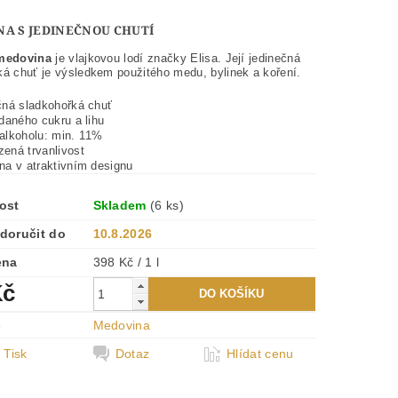
A S JEDINEČNOU CHUTÍ
 medovina
je vlajkovou lodí značky Elisa. Její jedinečná
ká chuť je výsledkem použitého medu, bylinek a koření.
čná sladkohořká chuť
daného cukru a lihu
alkoholu: min. 11%
ená trvanlivost
na v atraktivním designu
ost
Skladem
(6 ks)
doručit do
10.8.2026
ena
398 Kč / 1 l
Kč
e
Medovina
Tisk
Dotaz
Hlídat cenu