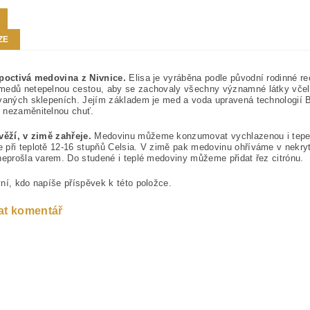
ZE
 poctivá medovina z Nivnice.
Elisa je vyráběna podle původní rodinné re
medů netepelnou cestou, aby se zachovaly všechny významné látky včel
vaných sklepeních. Jejím základem je med a voda upravená technologií 
 nezaměnitelnou chuť.
věží, v zimě zahřeje.
Medovinu můžeme konzumovat vychlazenou i tepeln
při teplotě 12-16 stupňů Celsia. V zimě pak medovinu ohříváme v nekry
neprošla varem. Do studené i teplé medoviny můžeme přidat řez citrónu.
ní, kdo napíše příspěvek k této položce.
at komentář