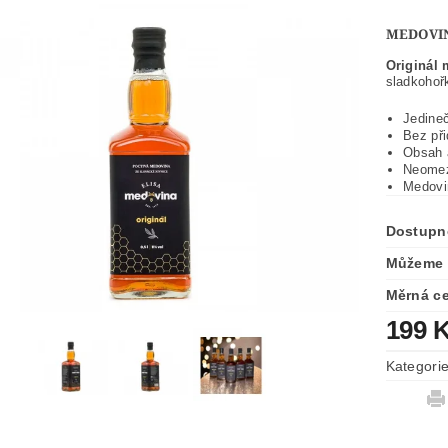
MEDOVIN
Originál
sladkohoř
Jedine
Bez při
Obsah 
Neomez
Medovi
Dostupn
Můžeme 
Měrná c
199 
Kategori