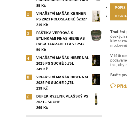
85 Kč
POPIS
VINAŘSTVÍ MAŇÁK KERNER
DISKU
PS 2023 POLOSLADKÉ Š2327
219 Kč
Tradiční
PAŠTIKA VEPŘOVÁ S
českých 
BYLINKAMI FINAS HIERBAS
klimatizo
CASA TARRADELLAS 125G
medovině
59 Kč
V létě os
VINAŘSTVÍ MAŇÁK HIBERNAL
podáváme 
2025 PS SUCHÉ 0,75L
tak, aby 
249 Kč
Buďte prv
VINAŘSTVÍ MAŇÁK HIBERNAL
2025 PS SUCHÉ 0,75L
Přid
239 Kč
DUFEK RYZLINK VLAŠSKÝ PS
2021 - SUCHÉ
269 Kč