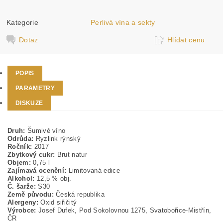
Kategorie
Perlivá vína a sekty
Dotaz
Hlídat cenu
POPIS
PARAMETRY
DISKUZE
Druh:
Šumivé víno
Odrůda:
Ryzlink rýnský
Ročník:
2017
Zbytkový cukr:
Brut natur
Objem:
0,75 l
Zajímavá ocenění:
Limitovaná edice
Alkohol:
12,5 % obj.
Č. šarže:
S30
Země původu:
Česká republika
Alergeny:
Oxid siřičitý
Výrobce:
Josef Dufek, Pod Sokolovnou 1275, Svatobořice-Mistřín,
ČR