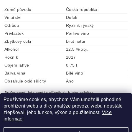
Země původu
Česká republika
Vinařství
Dufek
Odrůda
Ryzlink rýnský
Přívlastek
Perlivé víno
Zbytkový cukr
Brut natur
Alkohol
12,5 % obj.
Ročník
2017
Objem lahve
0,75 l
Barva vína
Bílé víno
Obsahuje oxid siřičitý
Ano
Buďte první, kdo napíše příspěvek k této položce.
Používáme cookies, abychom Vám umožnili pohodlné
Přidat komentář
prohlížení webu a díky analýze provozu webu neustále
zlepšovali jeho funkce, výkon a použitelnost.
Více
informací