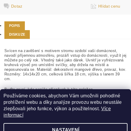
Dotaz
Hlídat cenu
POPIS
DISKUZE
Svícen na zavěšení s motivem stromu ozdobí vaši domácnost,
navodí příjemnou atmosféru, prozáří vstup do domácnosti, využít jej
můžete po celý rok. Vhodný také jako dárek. Uvnitř je vyfrézovaná
kruhová výseč pro umístění svíčky, aby držela na místě a
neposunovala se. Materiál: dekorativní mangové dřevo, provaz, kov.
Rozměry: 14x14x20 cm, celková šířka 18 cm, výška s lanem 39
cm.
Buďte první, kdo napíše příspěvek k této položce.
Používáme cookies, abychom Vám umožnili pohodlné
Přidat komentář
prohlížení webu a díky analýze provozu webu neustále
zlepšovali jeho funkce, výkon a použitelnost.
Více
informací
NASTAVENÍ