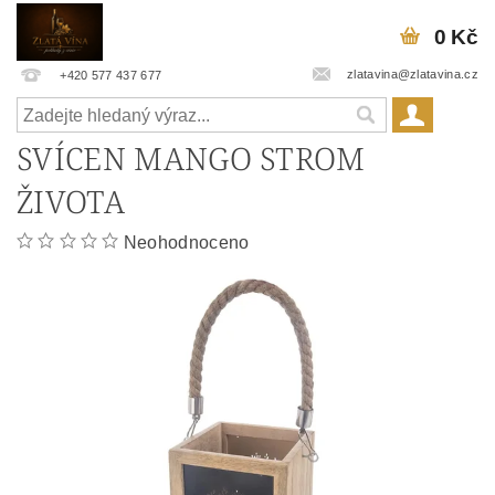
0 Kč
zlatavina@zlatavina.cz
+420 577 437 677
SVÍCEN MANGO STROM
ŽIVOTA
Neohodnoceno