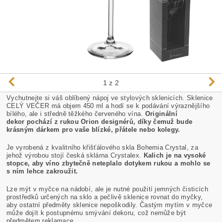
1
z 2
Vychutnejte si váš oblíbený nápoj ve stylových sklenicích. Sklenice
CELÝ VEČER má objem 450 ml a hodí se k podávání výraznějšího
bílého, ale i středně těžkého červeného vína.
Originální
dekor pochází z rukou Orion designérů, díky čemuž bude
krásným dárkem pro vaše blízké, přátele nebo kolegy.
Je vyrobená z kvalitního křišťálového skla Bohemia Crystal, za
jehož výrobou stojí česká sklárna Crystalex.
Kalich je na vysoké
stopce, aby víno zbytečně neteplalo dotykem rukou a mohlo se
s ním lehce zakroužit.
Lze mýt v myčce na nádobí, ale je nutné použití jemných čisticích
prostředků určených na sklo a pečlivě sklenice rovnat do myčky,
aby ostatní předměty sklenice nepoškodily. Častým mytím v myčce
může dojít k postupnému smývání dekoru, což nemůže být
předmětem reklamace.