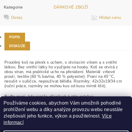
Kategorie
DÁRKOVÉ ZBOŽÍ
Dotaz
Hlídat cenu
POPIS
DISKUZE
Proutěný koš na piknik s uchem, s otvíracím víkem a s vnitřní
látkou. Bez vnitřní látky ho využijete na houby. Koš se otvírá z
obou stran, má praktické ucho na přenášení. Materiál: vrbové
proutí, textilie (60 % bavlna, 40 % polyester). Praní na 40 °C,
nesušit v sušičce, nepoužívat bělidla. Rozměry: 42x32x19/34 cm
(ruční práce, rozměry se mohou kus od kusu mírně lišit).
Buďte první, kdo napíše příspěvek k této položce.
Používáme cookies, abychom Vám umožnili pohodlné
Přidat komentář
prohlížení webu a díky analýze provozu webu neustále
zlepšovali jeho funkce, výkon a použitelnost.
Více
informací