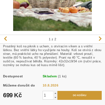
1
z 2
Proutěný koš na piknik s uchem, s otvíracím víkem a s vnitřní
látkou. Bez vnitřní látky ho využijete na houby. Koš se otvírá z obou
stran, má praktické ucho na přenášení. Materiál: vrbové proutí,
textilie (60 % bavlna, 40 % polyester). Praní na 40 °C, nesušit v
sušičce, nepoužívat bělidla. Rozměry: 42x32x19/34 cm (ruční práce,
rozměry se mohou kus od kusu mírně lišit).
Dostupnost
Skladem
(1 ks)
Můžeme doručit do
10.8.2026
699 Kč