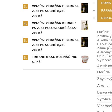
POPIS
VINAŘSTVÍ MAŇÁK HIBERNAL
PARA
2025 PS SUCHÉ 0,75L
239 Kč
DISKU
VINAŘSTVÍ MAŇÁK KERNER
PS 2023 POLOSLADKÉ Š2327
Odrůda: D
219 Kč
Zbytkový
Alkohol: 
VINAŘSTVÍ MAŇÁK HIBERNAL
Barva: č
2025 PS SUCHÉ 0,75L
Země pův
249 Kč
Alergeny:
Druh: Če
TRHANÉ MASO KULINÁŘ 70G
Výrobce: 
59 Kč
Země pů
Odrůda
Zbytkový
Alkohol
Barva ví
Výrobce
Vinařství