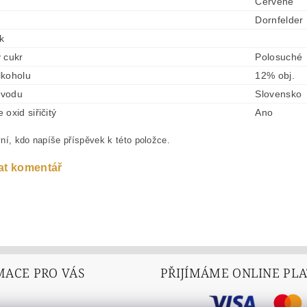
Červené
Dornfelder
ek
 cukr
Polosuché
lkoholu
12% obj.
vodu
Slovensko
oxid siřičitý
Ano
ní, kdo napíše příspěvek k této položce.
at komentář
MACE PRO VÁS
PŘIJÍMÁME ONLINE PL