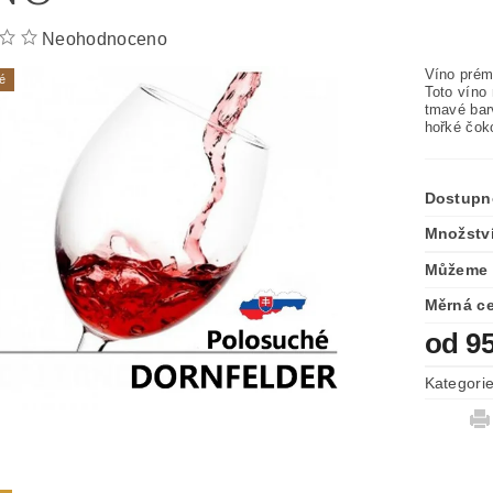
Neohodnoceno
Víno prém
é
Toto víno
tmavé barv
hořké čok
Dostupn
Množstv
Můžeme 
Měrná c
od 9
Kategori