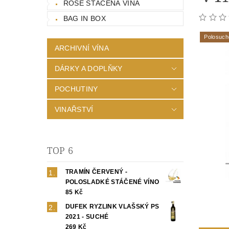
ROSÉ STÁČENÁ VÍNA
BAG IN BOX
Polosuch
ARCHIVNÍ VÍNA
DÁRKY A DOPLŇKY
POCHUTINY
VINAŘSTVÍ
TOP 6
TRAMÍN ČERVENÝ -
POLOSLADKÉ STÁČENÉ VÍNO
85 Kč
DUFEK RYZLINK VLAŠSKÝ PS
2021 - SUCHÉ
269 Kč