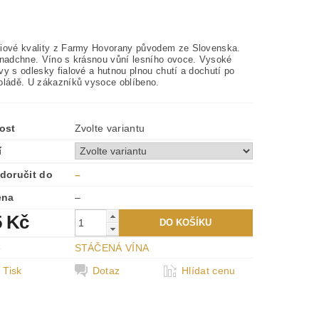
iové kvality z Farmy Hovorany původem ze Slovenska.
 nadchne. Víno s krásnou vůní lesního ovoce. Vysoké
y s odlesky fialové a hutnou plnou chutí a dochutí po
oládě. U zákazníků vysoce oblíbeno.
ost
Zvolte variantu
í
doručit do
–
ena
–
5 Kč
e
STÁČENÁ VÍNA
Tisk
Dotaz
Hlídat cenu