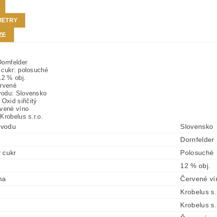
METRY
ZE
ornfelder
 cukr: polosuché
12 % obj.
ervené
odu: Slovensko
 Oxid siřičitý
rvené víno
Krobelus s.r.o.
vodu
Slovensko
Dornfelder
 cukr
Polosuché
12 % obj.
na
Červené ví
Krobelus s.
Krobelus s.