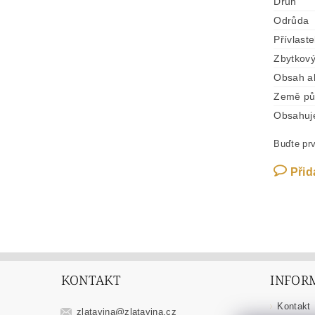
Druh
Odrůda
Přívlast
Zbytkový
Obsah a
Země pů
Obsahuje 
Buďte prv
Přid
KONTAKT
INFOR
Kontakt
zlatavina
@
zlatavina.cz