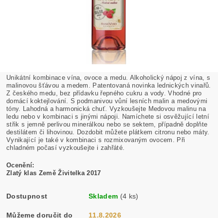
Unikátní kombinace vína, ovoce a medu. Alkoholický nápoj z vína, s
malinovou šťávou a medem. Patentovaná novinka lednických vinařů.
Z českého medu, bez přídavku řepného cukru a vody. Vhodné pro
domácí koktejlování. S podmanivou vůní lesních malin a medovými
tóny. Lahodná a harmonická chuť. Vyzkoušejte Medovou malinu na
ledu nebo v kombinaci s jinými nápoji. Namíchete si osvěžující letní
střik s jemně perlivou minerálkou nebo se sektem, případně doplňte
destilátem či lihovinou. Dozdobit můžete plátkem citronu nebo máty.
Vynikající je také v kombinaci s rozmixovaným ovocem. Při
chladném počasí vyzkoušejte i zahřáté.
Ocenění:
Zlatý klas Země Živitelka 2017
Dostupnost
Skladem
(4 ks)
Můžeme doručit do
11.8.2026