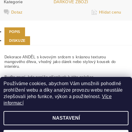
Kategorie
DÁRKOVÉ ZBOŽÍ
Dotaz
Hlídat cenu
POPIS
DISKUZE
Dekorace ANDĚL s kovovým srdcem s krásnou texturou
mangového dřeva, vhodný jako dárek nebo stylový kousek do
interiéru.
Buďte první, kdo napíše příspěvek k této položce.
Používáme cookies, abychom Vám umožnili pohodlné
Přidat komentář
prohlížení webu a díky analýze provozu webu neustále
zlepšovali jeho funkce, výkon a použitelnost.
Více
informací
NASTAVENÍ
2026 ©
ZLATÁ VÍNA
, všechna práva vyhrazena