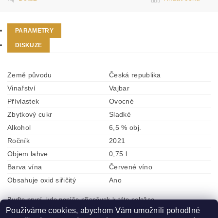
PARAMETRY
DISKUZE
Země původu
Česká republika
Vinařství
Vajbar
Přívlastek
Ovocné
Zbytkový cukr
Sladké
Alkohol
6,5 % obj.
Ročník
2021
Objem lahve
0,75 l
Barva vína
Červené víno
Obsahuje oxid siřičitý
Ano
Buďte první, kdo napíše příspěvek k této položce.
Používáme cookies, abychom Vám umožnili pohodlné